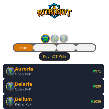
Players Online:
13454
Todos
Optional PvP
Open PvP
Retro PvP
RubinOT Wiki
Auroria
971
Open PvP
Belaria
839
Open PvP
Bellum
1036
Retro PvP