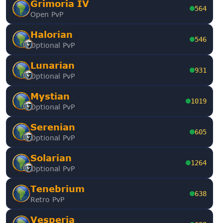
Grimoria IV
564
Open PvP
Halorian
546
Optional PvP
Lunarian
931
Optional PvP
Mystian
1019
Optional PvP
Serenian
605
Optional PvP
Solarian
1264
Optional PvP
Tenebrium
638
Retro PvP
Vesperia