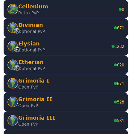
Cellenium
0
Retro PvP
Divinian
671
Optional PvP
Elysian
1282
Optional PvP
Etherian
620
Optional PvP
Grimoria I
671
Open PvP
Grimoria II
528
Open PvP
Grimoria III
581
Open PvP